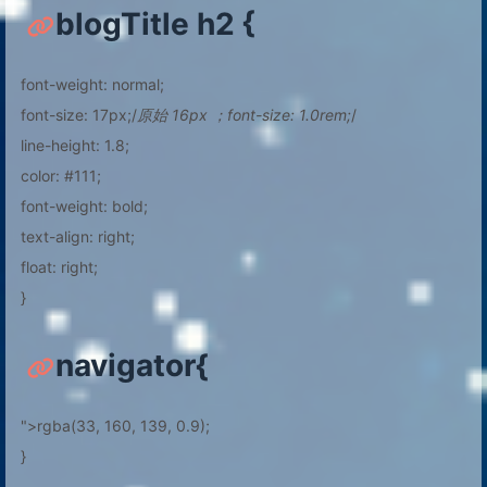
blogTitle h2 {
font-weight: normal;
font-size: 17px;/
原始 16px ；font-size: 1.0rem;
/
line-height: 1.8;
color: #111;
font-weight: bold;
text-align: right;
float: right;
}
navigator{
">rgba(33, 160, 139, 0.9);
}