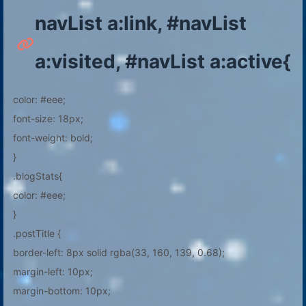
navList a:link, #navList
a:visited, #navList a:active{
color: #eee;
font-size: 18px;
font-weight: bold;
}
.blogStats{
color: #eee;
}
.postTitle {
border-left: 8px solid rgba(33, 160, 139, 0.68);
margin-left: 10px;
margin-bottom: 10px;