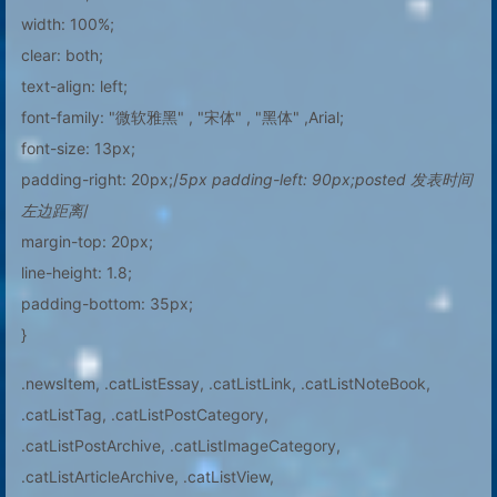
width: 100%;
clear: both;
text-align: left;
font-family: "微软雅黑" , "宋体" , "黑体" ,Arial;
font-size: 13px;
padding-right: 20px;/
5px padding-left: 90px;posted 发表时间
左边距离
/
margin-top: 20px;
line-height: 1.8;
padding-bottom: 35px;
}
.newsItem, .catListEssay, .catListLink, .catListNoteBook,
.catListTag, .catListPostCategory,
.catListPostArchive, .catListImageCategory,
.catListArticleArchive, .catListView,