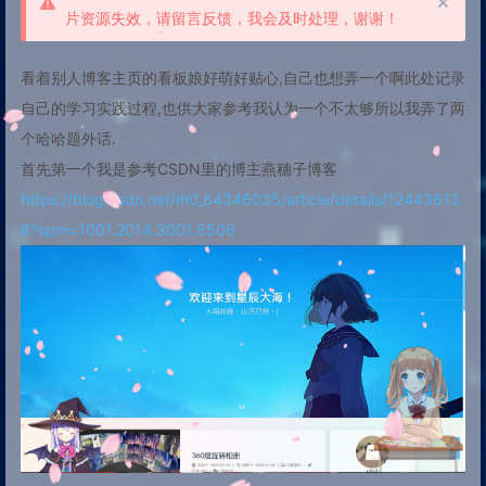
片资源失效，请留言反馈，我会及时处理，谢谢！
看着别人博客主页的看板娘好萌好贴心,自己也想弄一个啊此处记录
自己的学习实践过程,也供大家参考我认为一个不太够所以我弄了两
个哈哈题外话.
首先第一个我是参考CSDN里的博主燕穗子博客
https://blog.csdn.net/m0_64346035/article/details/12443613
8?spm=1001.2014.3001.5506