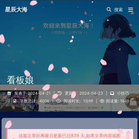
星辰大海
看板娘
发表于
2024-04-21
|
更新于
2024-04-23
|
小技巧
|
字数总计:
4006
|
阅读时长:
1分钟
|
阅读量:
1641
这篇文章距离最后更新已过839 天,如果文章内容或图