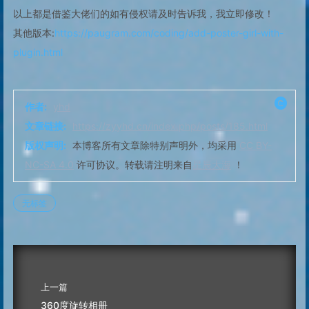
以上都是借鉴大佬们的如有侵权请及时告诉我，我立即修改！
其他版本:
https://paugram.com/coding/add-poster-girl-with-
plugin.html
作者:
yhd
文章链接:
https://zyyhd.cn/index.php/posts/185.html
版权声明:
本博客所有文章除特别声明外，均采用
CC BY-
NC-SA 4.0
许可协议。转载请注明来自
星辰大海
！
无标签
上一篇
360度旋转相册