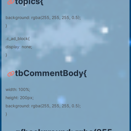
topics{
background: rgba(255, 255, 255, 0.5);
}
.c_ad_block{
display: none;
}
tbCommentBody{
width: 100%;
height: 200px;
background: rgba(255, 255, 255, 0.5);
}