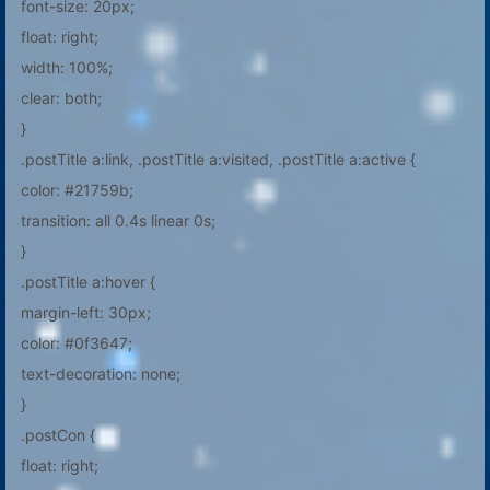
font-size: 20px;
float: right;
width: 100%;
clear: both;
}
.postTitle a:link, .postTitle a:visited, .postTitle a:active {
color: #21759b;
transition: all 0.4s linear 0s;
}
.postTitle a:hover {
margin-left: 30px;
color: #0f3647;
text-decoration: none;
}
.postCon {
float: right;