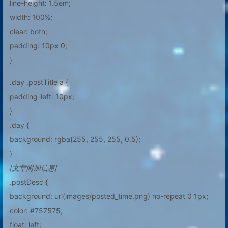
line-height: 1.5em;
width: 100%;
clear: both;
padding: 10px 0;
}
.day .postTitle a {
padding-left: 10px;
}
.day {
background: rgba(255, 255, 255, 0.5);
}
/
文章附加信息
/
.postDesc {
background: url(images/posted_time.png) no-repeat 0 1px;
color: #757575;
float: left;