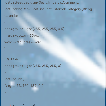
.catListFeedback, .mySearch, .catListComment,
.catListBlogRank, .catList, .catListArticleCategory ,#blog-
calendar
{
background: rgba(255, 255, 255, 0.5);
margin-bottom: 35px;
word-wrap: break-word;
}
.CalTitle{
background: rgba(255, 255, 255, 0);
}
.catListTitle{
">rgba(33, 160, 139, 0.9);
}