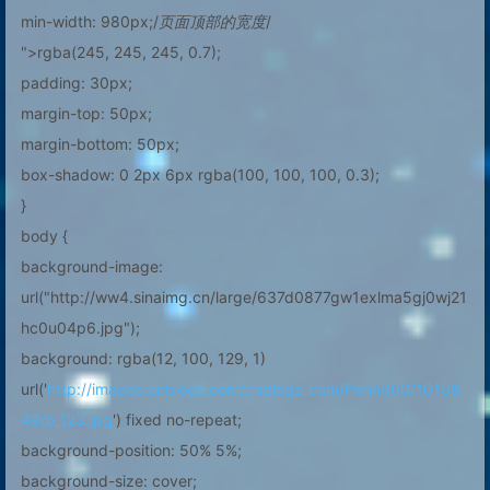
min-width: 980px;/
页面顶部的宽度
/
">rgba(245, 245, 245, 0.7);
padding: 30px;
margin-top: 50px;
margin-bottom: 50px;
box-shadow: 0 2px 6px rgba(100, 100, 100, 0.3);
}
body {
background-image:
url("http://ww4.sinaimg.cn/large/637d0877gw1exlma5gj0wj21
hc0u04p6.jpg");
background: rgba(12, 100, 129, 1)
url('
http://images.cnblogs.com/cnblogs_com/Penn000/10138
49/o_123.jpg
') fixed no-repeat;
background-position: 50% 5%;
background-size: cover;