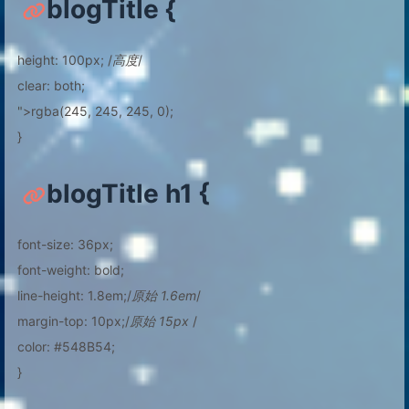
blogTitle {
height: 100px; /
高度
/
clear: both;
">rgba(245, 245, 245, 0);
}
blogTitle h1 {
font-size: 36px;
font-weight: bold;
line-height: 1.8em;/
原始 1.6em
/
margin-top: 10px;/
原始 15px
/
color: #548B54;
}