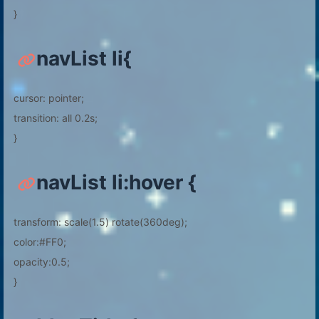
}
navList li{
cursor: pointer;
transition: all 0.2s;
}
navList li:hover {
transform: scale(1.5) rotate(360deg);
color:#FF0;
opacity:0.5;
}