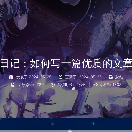
日记：如何写一篇优质的文
发表于
2024-05-25
|
更新于
2024-05-25
|
总结
字数总计:
720
|
阅读时长:
2分钟
|
阅读量:
1733