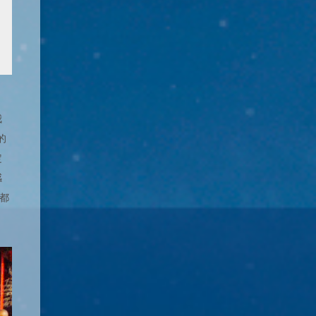
我
的
定
感
都