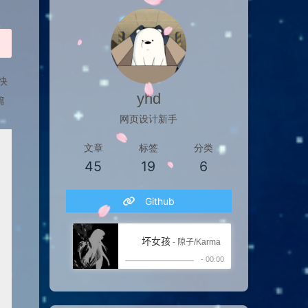
快
yhd
篇
网页设计新手
文章
标签
分类
45
19
6
Github