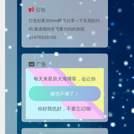
公告
打造好看的html网页分享一下常用的代
码 敬请期待有需要代码的加我
q1476926749
广告
每天来星辰大海博客，会让你
生活也美好了！
你好我也好，不要忘记哦!
心情也舒畅了！
走路也有劲了！