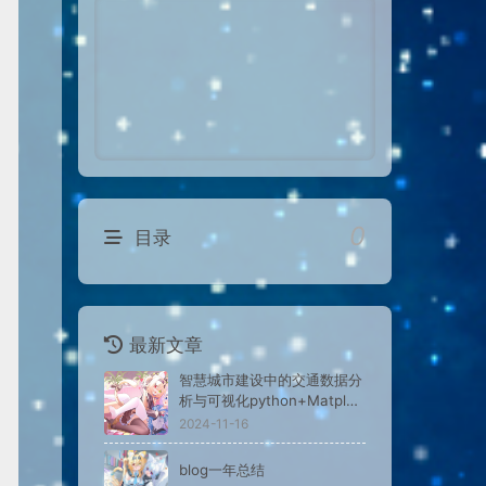
腿也不痛了！
腰也不酸了！
工作也轻松了！
0
目录
最新文章
智慧城市建设中的交通数据分
析与可视化python+Matplotl
ib
2024-11-16
blog一年总结