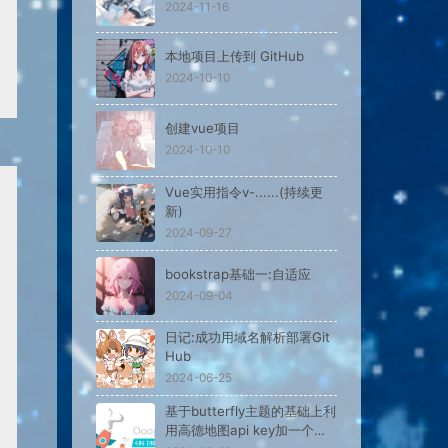
2024-11-16
本地项目上传到 GitHub
2024-10-10
创建vue项目
2024-10-10
Vue实用指令v-......(持续更
新)
2024-09-27
bookstrap基础一:自适应
2024-09-04
日记:成功用域名解析部署Git
Hub
2024-06-25
基于butterfly主题的基础上利
用高德地图api key加一个侧