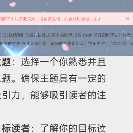
章内容或图片资源失效，请留言反馈，我会及时处理，谢谢！
G让我感受到信息的快速,从原来的微博,博客,csdn,博客园到现在的抖音,
些博主的文章,在我看来能写一篇好的文章足以吸引很多用户了,那如何写一